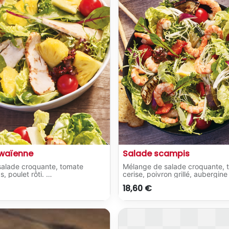
waïenne
Salade scampis
alade croquante, tomate
Mélange de salade croquante, 
s, poulet rôti.
cerise, poivron grillé, aubergine 
ains à l'ail classiques.
courgette grillée, oignon grillé, 
18,60
€
scampi mariné à l'ail et au basili
Servi avec 2 pains à l'ail classiq