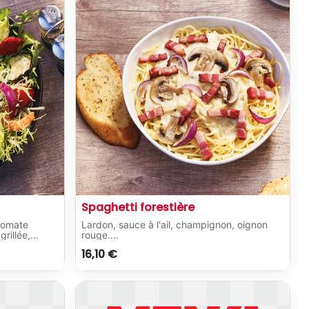
Spaghetti forestière
tomate
Lardon, sauce à l'ail, champignon, oignon
grillée,
rouge.
paprika,
Servi avec 2 pains à l'ail classiques.
16,10
€
c.
ues.