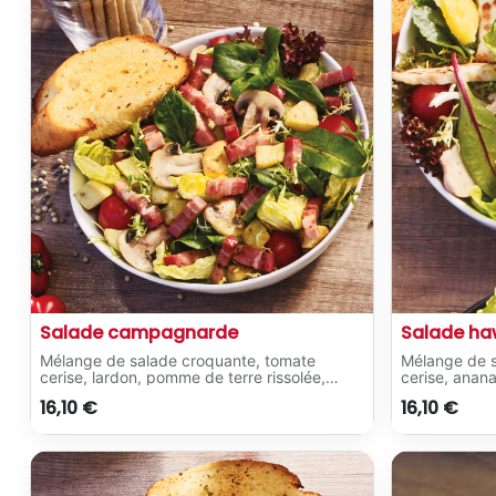
Salade campagnarde
Salade ha
Mélange de salade croquante, tomate
Mélange de s
cerise, lardon, pomme de terre rissolée,
cerise, anana
champignon.
Servi avec 2 p
16,10
€
16,10
€
Servi avec 2 pains à l'ail classiques.