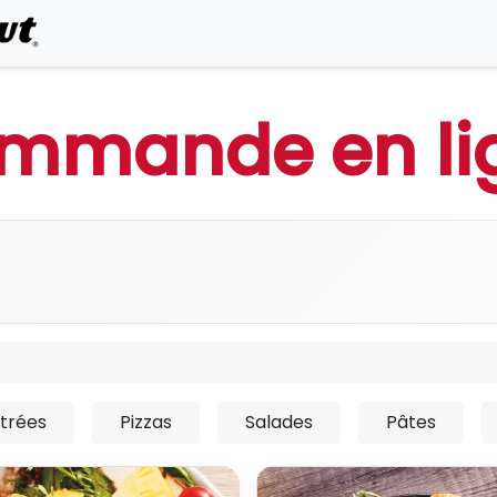
0
Commander en ligne
mmande en li
trées
Pizzas
Salades
Pâtes