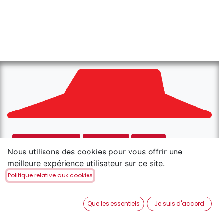
Place d'Armes
Strassen
Foetz
Nous utilisons des cookies pour vous offrir une
Rodange
Kirchberg
meilleure expérience utilisateur sur ce site.
Politique relative aux cookies
Copyright © Pizza Hut
Français
Que les essentiels
Je suis d'accord
Généré par
- Le #1
Open Source eCommerce