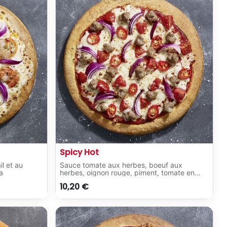
Spicy Hot
il et au
Sauce tomate aux herbes, boeuf aux
a
herbes, oignon rouge, piment, tomate en
dés, mozzarella
10,20
€