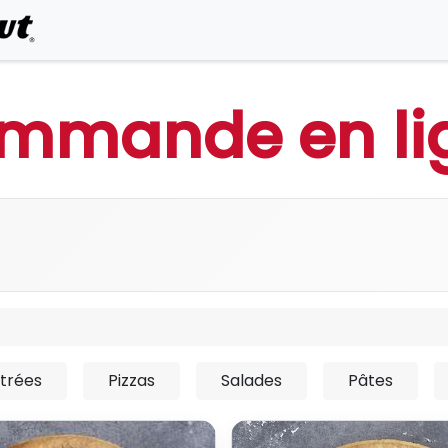
0
Commander en ligne
mmande en li
trées
Pizzas
Salades
Pâtes