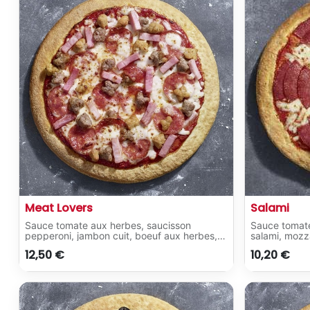
Meat Lovers
Salami
Sauce tomate aux herbes, saucisson
Sauce tomate
pepperoni, jambon cuit, boeuf aux herbes,
salami, mozz
porc à l'italienne, mozzarella
12,50
€
10,20
€