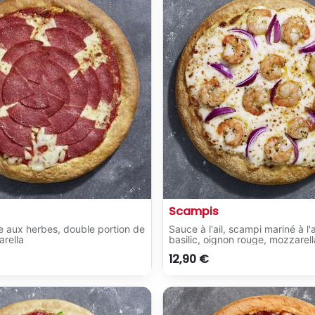
Scampis
 aux herbes, double portion de
Sauce à l'ail, scampi mariné à l'a
arella
basilic, oignon rouge, mozzarell
12,90
€