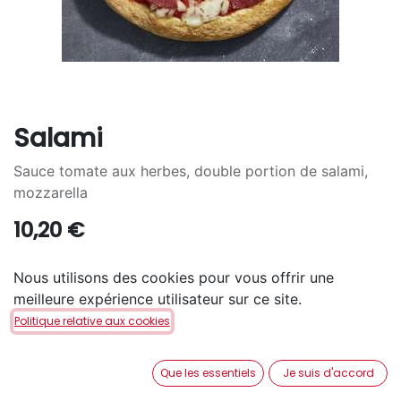
Salami
Sauce tomate aux herbes, double portion de salami,
mozzarella
10,20
€
TAILLE
Nous utilisons des cookies pour vous offrir une
meilleure expérience utilisateur sur ce site.
S
M
L
+
7,30
€
+
15,10
€
Politique relative aux cookies
PÂTE
Que les essentiels
Je suis d'accord
San Francisco
Pan
Cheezy
+
1,60
€