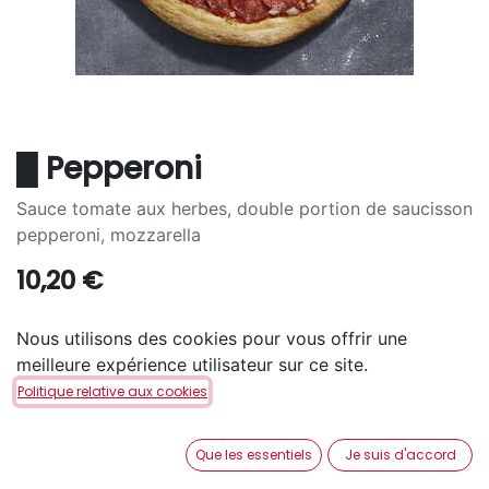
█ Pepperoni
Sauce tomate aux herbes, double portion de saucisson
pepperoni, mozzarella
10,20
€
TAILLE
Nous utilisons des cookies pour vous offrir une
meilleure expérience utilisateur sur ce site.
S
M
L
+
7,30
€
+
15,10
€
Politique relative aux cookies
PÂTE
Que les essentiels
Je suis d'accord
San Francisco
Pan
Cheezy
+
1,60
€