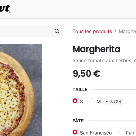
0
Commander en ligne
Tous les produits
Marghe
Margherita
Sauce tomate aux herbes, 
9,50
€
TAILLE
S
M
+
7,30
€
PÂTE
San Francisco
Pan