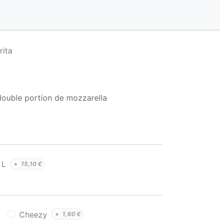
rita
double portion de mozzarella
L
+
15,10
€
Cheezy
+
1,60
€