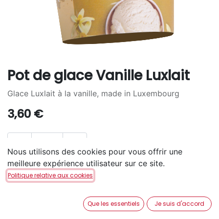
Pot de glace Vanille Luxlait
Glace Luxlait à la vanille, made in Luxembourg
3,60
€
Nous utilisons des cookies pour vous offrir une
meilleure expérience utilisateur sur ce site.
AJOUTER AU PANIER
Politique relative aux cookies
Disponible en retrait en magasin via notre service
Que les essentiels
Je suis d'accord
Click & Collect
.